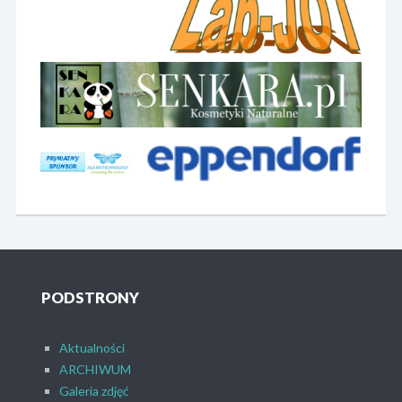
ROZWIĄZANIA PRZYKŁADOWYCH ZADAŃ
GALERIA ZDJĘĆ
ARCHIWUM
SPONSORZY
GALERIA ZDJĘĆ
FACEBOOK
SPONSORZY
KONTAKT
FACEBOOK
PODSTRONY
KONTAKT
Aktualności
ARCHIWUM
Galeria zdjęć