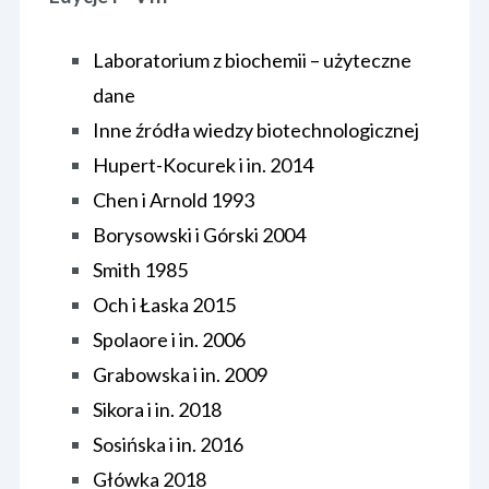
ROZWIĄZANIA PRZYKŁADOWYCH ZADAŃ
Laboratorium z biochemii – użyteczne
GALERIA ZDJĘĆ
dane
ARCHIWUM
SPONSORZY
Inne źródła wiedzy biotechnologicznej
Hupert-Kocurek i in. 2014
GALERIA ZDJĘĆ
FACEBOOK
Chen i Arnold 1993
Borysowski i Górski 2004
SPONSORZY
KONTAKT
Smith 1985
FACEBOOK
Och i Łaska 2015
Spolaore i in. 2006
KONTAKT
Grabowska i in. 2009
Sikora i in. 2018
Sosińska i in. 2016
Główka 2018