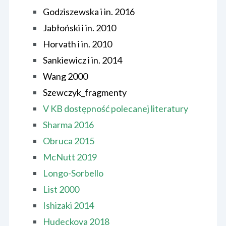
Godziszewska i in. 2016
Jabłoński i in. 2010
Horvath i in. 2010
Sankiewicz i in. 2014
Wang 2000
Szewczyk_fragmenty
V KB dostępność polecanej lit
eratury
Sharma 2016
Obruca 2015
McNutt 2019
Longo-Sorbello
List 2000
Ishizaki 2014
Hudeckova 2018